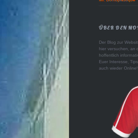
ÜBER DEN MO
Der Blog zur Website
hier versuchen, an 
hoffentlich informa
Euer Interesse, Tips
auch wieder Online!