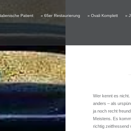
talienische Patient
» 65er Restaurierung
» Ovali Komplett
» J
Wer kennt es nicht
anders – als urspün
ja noch recht freun
Meistens. Es kommt
richtig zeitfressend