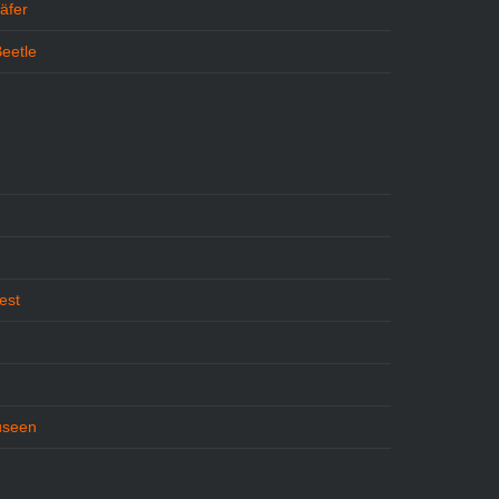
äfer
Beetle
S
est
useen