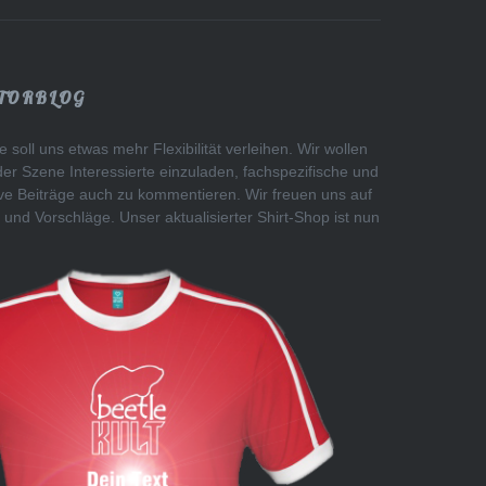
TORBLOG
 soll uns etwas mehr Flexibilität verleihen. Wir wollen
der Szene Interessierte einzuladen, fachspezifische und
tive Beiträge auch zu kommentieren. Wir freuen uns auf
 und Vorschläge. Unser aktualisierter Shirt-Shop ist nun