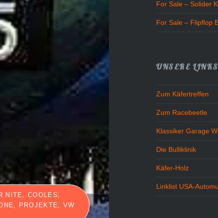
For Sale – Solider K
For Sale – Flipflop 
UNSERE LINK
Zum Käfertreffen
Zum Racebeetle
Klassiker Garage W
Die Bulliklinik
Käfer-Holz
Linklist USA-Autom
R NITE
,
COOLES
,
ONE
,
PROJEKTE
,
VW