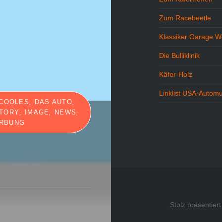
Zum Racebeetle
Klassiker Garage W
Die Bulliklinik
Käfer-Holz
Linklist USA-Autom
COOLES
,
DAS AUTO
,
STORY
,
IMAGE
,
NEWS
,
RBUNG
Stolz präsentie