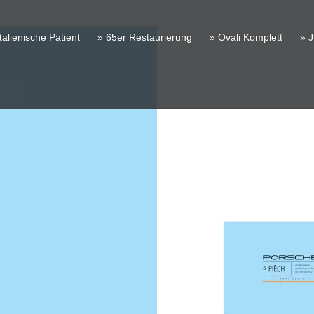
talienische Patient
» 65er Restaurierung
» Ovali Komplett
» J