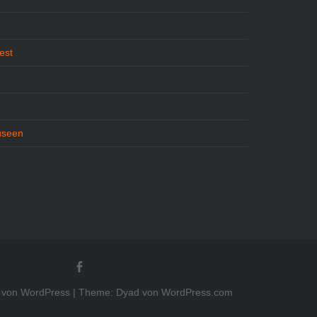
est
useen
Beetlekult
bei
FB
rt von WordPress
|
Theme: Dyad von
WordPress.com