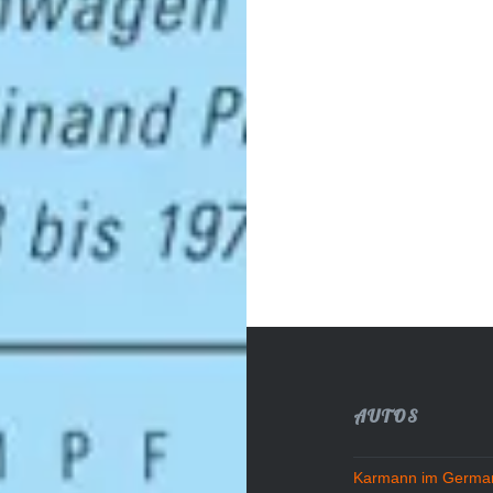
Beitragsnavigation
AUTOS
Karmann im German