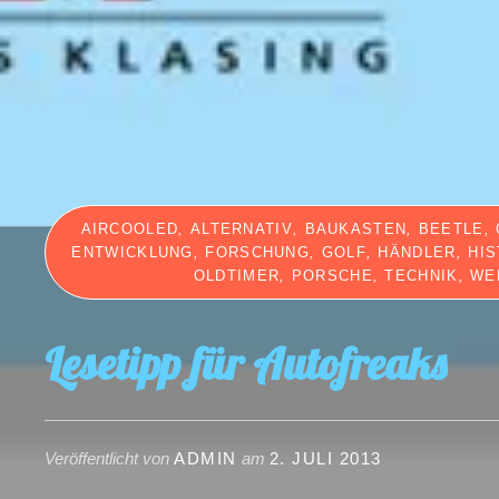
AIRCOOLED
,
ALTERNATIV
,
BAUKASTEN
,
BEETLE
,
ENTWICKLUNG
,
FORSCHUNG
,
GOLF
,
HÄNDLER
,
HI
OLDTIMER
,
PORSCHE
,
TECHNIK
,
WE
Lesetipp für Autofreaks
Veröffentlicht von
ADMIN
am
2. JULI 2013