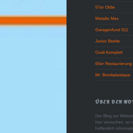
57er Oldie
Metallic Mex
Garagenfund 911
Junior Beetle
Ovali Komplett
65er Restaurierung
Mr. Bombplastique
ÜBER DEN MO
Der Blog zur Website
hier versuchen, an 
hoffentlich informa