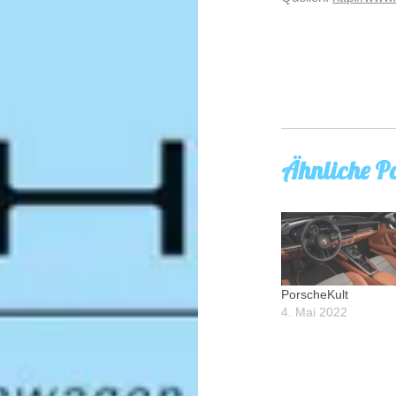
Ähnliche Po
PorscheKult
4. Mai 2022