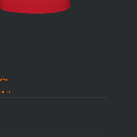
m
äfer
Beetle
S