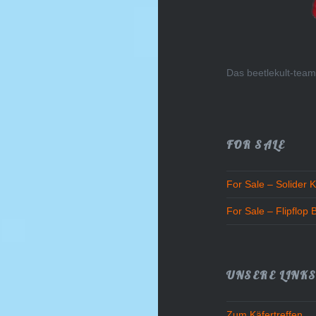
Das beetlekult-tea
FOR SALE
For Sale – Solider K
For Sale – Flipflop 
UNSERE LINK
Zum Käfertreffen