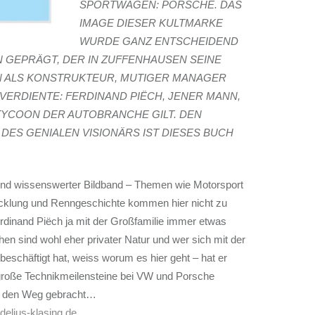
SPORTWAGEN: PORSCHE. DAS
IMAGE DIESER KULTMARKE
WURDE GANZ ENTSCHEIDEND
 GEPRÄGT, DER IN ZUFFENHAUSEN SEINE
N ALS KONSTRUKTEUR, MUTIGER MANAGER
VERDIENTE: FERDINAND PIËCH, JENER MANN,
TYCOON DER AUTOBRANCHE GILT. DEN
DES GENIALEN VISIONÄRS IST DIESES BUCH
und wissenswerter Bildband – Themen wie Motorsport
cklung und Renngeschichte kommen hier nicht zu
rdinand Piëch ja mit der Großfamilie immer etwas
hen sind wohl eher privater Natur und wer sich mit der
beschäftigt hat, weiss worum es hier geht – hat er
roße Technikmeilensteine bei VW und Porsche
f den Weg gebracht…
delius-klasing.de