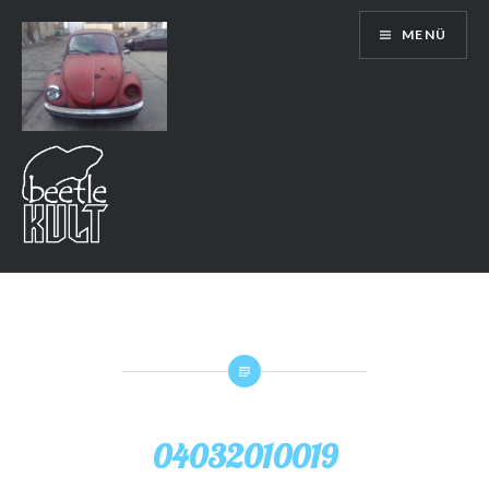
Direkt
MENÜ
zum
Inhalt
04032010019