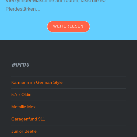
Vierzylinder-Maschine auf Touren, lässt die 90
Pferdestärken…
WEITERLESEN
AUTOS
Karmann im German Style
57er Oldie
Metallic Mex
Garagenfund 911
Junior Beetle